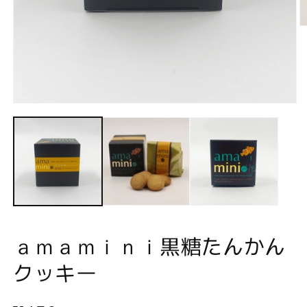
モ
ー
ダ
(2
ル
で
メ
デ
ィ
ア
(1)
を
ａｍａｍｉｎｉ黒糖たんかん
開
く
クッキー