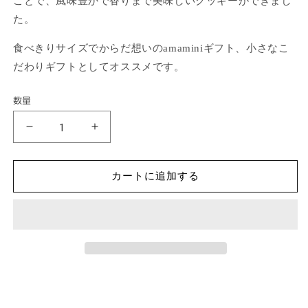
ことで、風味豊かで香りまで美味しいクッキーができまし
た。
食べきりサイズでからだ想いのamaminiギフト、小さなこ
だわりギフトとしてオススメです。
数量
ａ
ａ
ｍ
ｍ
ａ
ａ
カートに追加する
ｍ
ｍ
ｉ
ｉ
ｎ
ｎ
ｉ
ｉ
黒
黒
糖
糖
た
た
ん
ん