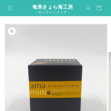
コンテ
カ
ンツに
奄美きょら海工房
ー
進む
- オンラインストア -
ト
商品情
報にス
キップ