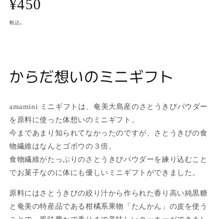
通
¥450
常
税込。
価
格
からだ想いのミニギフト
amamini ミニギフトは、奄美大島産のさとうきびパウダー
を原料に使った体想いのミニギフト。
今まであまり知られてなかったのですが、さとうきびの食
物繊維はなんとゴボウの３倍。
食物繊維がたっぷりのさとうきびパウダーを練り込むこと
でお菓子なのに体にも優しいミニギフトができました。
原料にはさとうきびの絞り汁から作られた香り高い純黒糖
と奄美の特産品である柑橘系果物「たんかん」の皮を使う