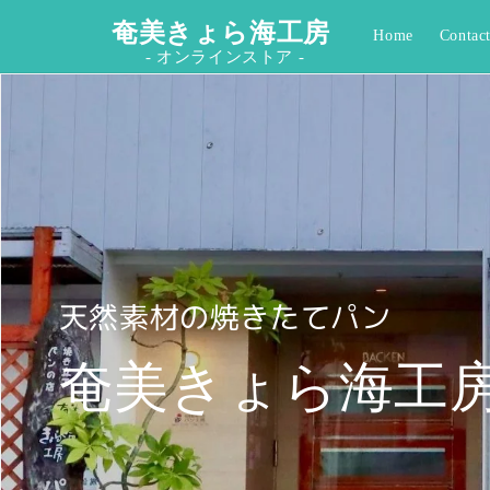
コンテ
ンツに
奄美きょら海工房
Home
Contac
進む
- オンラインストア -
天然素材の焼きたてパン
奄美きょら海工