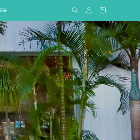
カ
グ
ー
概要
イ
ト
ン