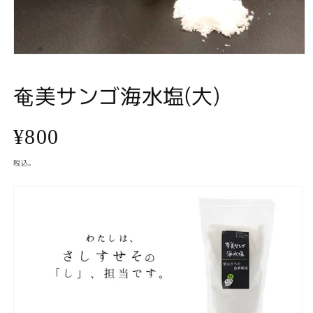
モ
ー
ダ
奄美サンゴ海水塩(大)
ル
で
メ
通
¥800
デ
ィ
ア
常
税込。
(1)
を
価
開
く
格