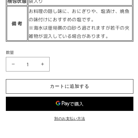
梱包状態
袋入り
お料理の隠し味に、おにぎりや、塩漬け、焼魚
の味付けにおすすめの塩です。
備 考
※海水は珊瑚礁の白砂ろ過されますが若干の夾
雑物が混入している場合があります。
数量
奄
奄
美
美
サ
サ
カートに追加する
ン
ン
ゴ
ゴ
海
海
水
水
塩
塩
別のお支払い方法
(大)
(大)
の
の