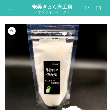
コンテ
カ
ンツに
奄美きょら海工房
ー
進む
- オンラインストア -
ト
商品情
報にス
キップ