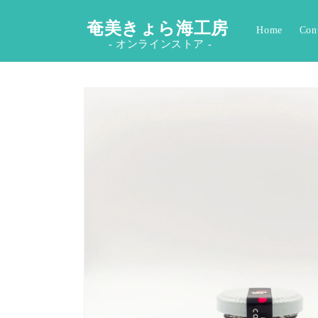
コンテ
ンツに
奄美きょら海工房
進む
Home
Con
- オンラインストア -
商品情
報にス
キップ