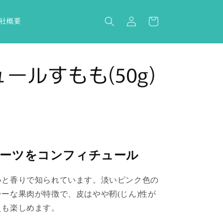
ロ
カ
グ
ー
社概要
イ
ト
ン
ールすもも(50g)
ーツをコンフィチュール
いと香りで知られています。淡いピンク色の
ーな果肉が特徴で、皮はやや靭(じん)性が
えも楽しめます。