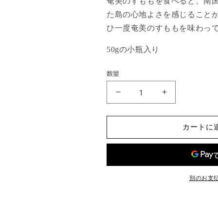
奄美のすももを食べると、南
た島の心地よさを感じること
ひ一度奄美のすももを味わっ
50gの小瓶入り
数量
コ
コ
ン
ン
フ
フ
カートに
ィ
ィ
チ
チ
ュ
ュ
ー
ー
ル
ル
別のお支
す
す
も
も
も
も