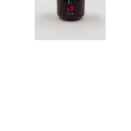
デ
ィ
ア
(1)
を
開
く
モ
ー
ダ
ル
で
メ
デ
ィ
ア
(2)
を
開
く