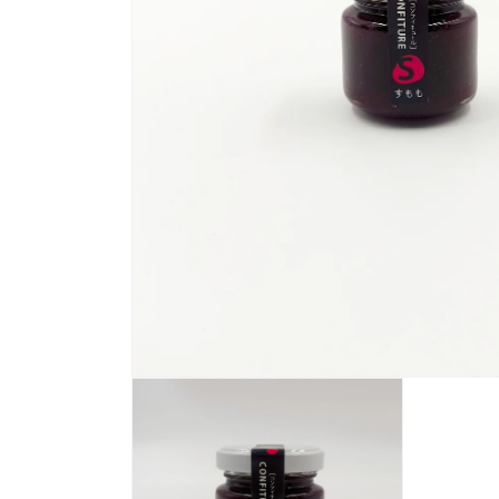
モ
ー
ダ
ル
で
メ