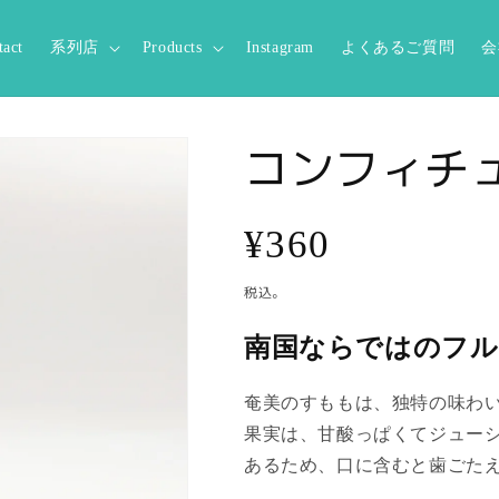
tact
系列店
Products
Instagram
よくあるご質問
会
コンフィチュ
通
¥360
常
税込。
南国ならではのフル
価
格
奄美のすももは、独特の味わ
果実は、甘酸っぱくてジューシ
あるため、口に含むと歯ごた