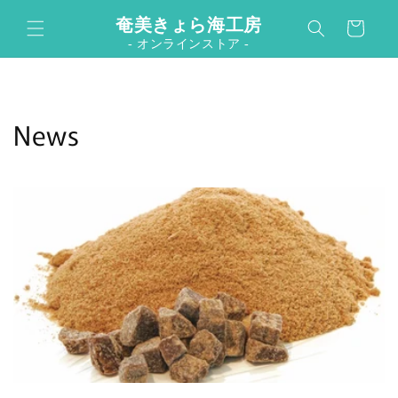
コンテ
カ
ンツに
奄美きょら海工房
ー
進む
- オンラインストア -
ト
News